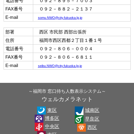
電話番号
０９２－８９５－７００３
FAX番号
０９２－８８２－２１３７
E-mail
somu.NWO@city.fukuoka.lg.jp
部署
西区 市民部 西部出張所
住所
福岡市西区西都２丁目１番１号
電話番号
０９２－８０６－０００４
FAX番号
０９２－８０６－６８１１
E-mail
seibu.NWO@city.fukuoka.lg.jp
～福岡市 窓口待ち人数表示システム～
ウェルカメラネット
東区
城南区
博多区
早良区
中央区
西区