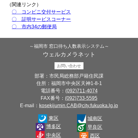
（関連リンク）
〇 コンビニ交付サービス
〇 証明サービスコーナー
〇 市内34の郵便局
～福岡市 窓口待ち人数表示システム～
ウェルカメラネット
お問い合わせ
部署：市民局総務部戸籍住民課
住所：福岡市中央区天神1-8-1
電話番号：
(092)711-4074
FAX番号：
(092)733-5595
E-mail：
kosekijumin.CAB@city.fukuoka.lg.jp
東区
城南区
博多区
早良区
中央区
西区