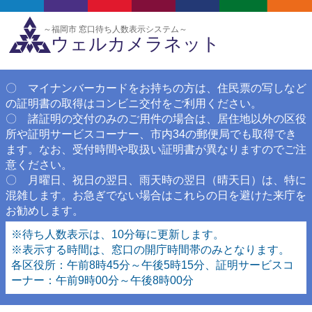
～福岡市 窓口待ち人数表示システム～
ウェルカメラネット
〇 マイナンバーカードをお持ちの方は、住民票の写しなど
の証明書の取得はコンビニ交付をご利用ください。
〇 諸証明の交付のみのご用件の場合は、居住地以外の区役
所や証明サービスコーナー、市内34の郵便局でも取得でき
ます。なお、受付時間や取扱い証明書が異なりますのでご注
意ください。
〇 月曜日、祝日の翌日、雨天時の翌日（晴天日）は、特に
混雑します。お急ぎでない場合はこれらの日を避けた来庁を
お勧めします。
※待ち人数表示は、10分毎に更新します。
※表示する時間は、窓口の開庁時間帯のみとなります。
各区役所：午前8時45分～午後5時15分、証明サービスコ
ーナー：午前9時00分～午後8時00分